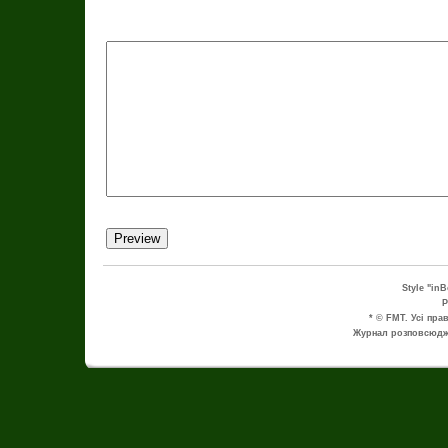
Style "in
P
* © FMT. Усі пра
Журнал розповсюдже