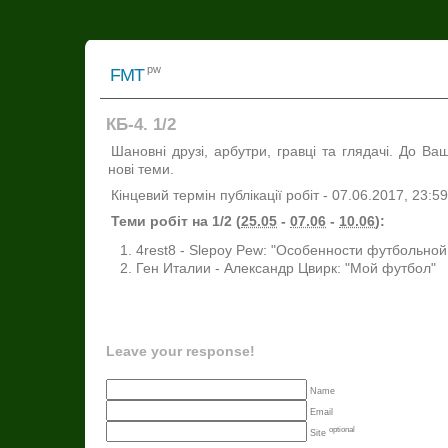
pw
FMT
КБ-4. 1/2
Шановні друзі, арбутри, гравці та глядачі. До Ваш
нові теми.
Кінцевий термін публікації робіт - 07.06.2017, 23:59
Теми робіт на 1/2 (
25.05
-
07.06
-
10.06
):
4rest8 - Slepoy Pew: "Особенности футбольной
Ген Италии - Александр Цвирк: "Мой футбол"
Leave your response!
Name
Email
optional
Site