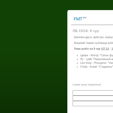
pw
FMT
ЛБ 15/16. 9 тур
Шановні друзі, арбутри, гравці 
Кінцевий термін публікації робі
Теми робіт на 9 тур (
27.12
-
1
Цвирк - Kiлгор: "Связь ф
Лу - Ljolik "Переломный 
Lion King - Phosgene: "У
Chula - Koaal: "Стадионы"
Leave your response!