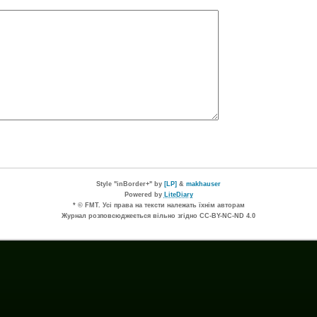
Style "inBorder+" by
[LP]
&
makhauser
Powered by
LiteDiary
* © FMT. Усі права на тексти належать їхнім авторам
Журнал розповсюджеється вільно згідно CC-BY-NC-ND 4.0