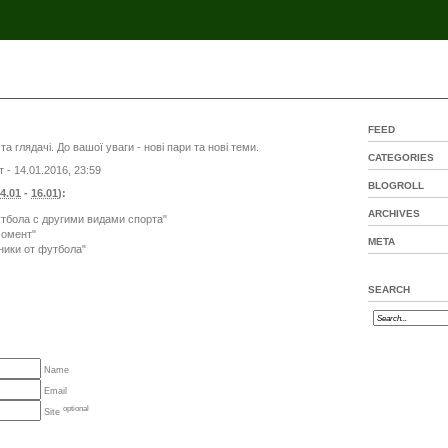
FEED
та глядачі. До вашої уваги - нові пари та нові теми.
CATEGORIES
т - 14.01.2016, 23:59
BLOGROLL
4.01
-
16.01
):
ARCHIVES
утбола с другими видами спорта"
момент"
META
мники от футбола"
SEARCH
Name
Email
optional
Site