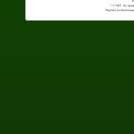
P
* © FMT. Усі пра
Журнал розповсюдже