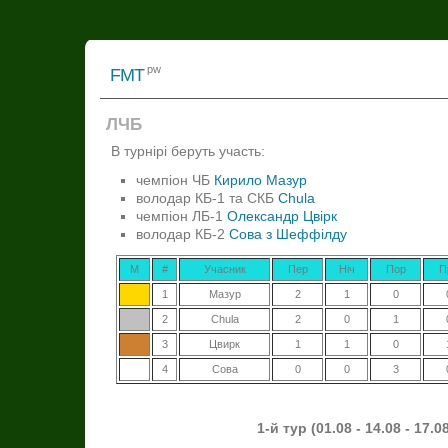
pw
FMT
ЛЧБ
В турнірі беруть участь:
чемпіон ЧБ
Кирило Мазур
володар КБ-1 та СКБ
Chula
чемпіон ЛБ-1
Олександр Цвірк
володар КБ-2
Сова з Шеффілду
М
#
Учасник
Пер
Ніч
Пор
П
1
Мазур
2
1
0
2
Chula
2
0
1
3
Цвирк
1
1
0
4
Сова
0
0
3
1-й тур (01.08 - 14.08 - 17.0